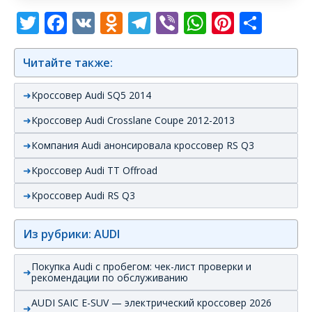
Twitter
Facebook
VK
Odnoklassniki
Telegram
Viber
WhatsAp
Pintere
Отп
Читайте также:
Кроссовер Audi SQ5 2014
Кроссовер Audi Crosslane Coupe 2012-2013
Компания Audi анонсировала кроссовер RS Q3
Кроссовер Audi TT Offroad
Кроссовер Audi RS Q3
Из рубрики: AUDI
Покупка Audi с пробегом: чек-лист проверки и
рекомендации по обслуживанию
AUDI SAIC E-SUV — электрический кроссовер 2026