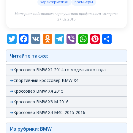
характеристики
премьеры
Материал подготовлен при участии профильного эксперта.
27.02.2015
Twitter
Facebook
VK
Odnoklassniki
Telegram
Viber
WhatsAp
Pintere
Отп
Читайте также:
Кроссовер BMW X1 2014-го модельного года
Спортивный кроссовер BMW X4
Кроссовер BMW X4 2015
Кроссовер BMW X6 M 2016
Кроссовер BMW X4 M40i 2015-2016
Из рубрики: BMW