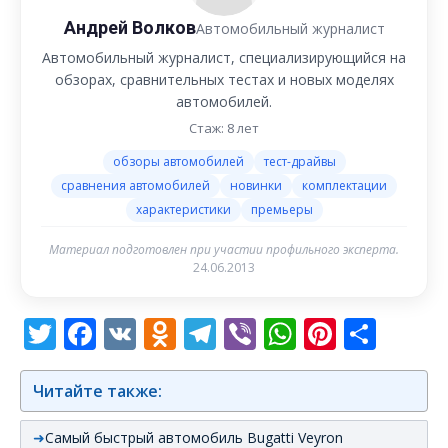
Андрей Волков
Автомобильный журналист
Автомобильный журналист, специализирующийся на
обзорах, сравнительных тестах и новых моделях
автомобилей.
Стаж: 8 лет
обзоры автомобилей
тест-драйвы
сравнения автомобилей
новинки
комплектации
характеристики
премьеры
Материал подготовлен при участии профильного эксперта.
24.06.2013
Twitter
Facebook
VK
Odnoklassniki
Telegram
Viber
WhatsAp
Pintere
Отп
Читайте также:
Самый быстрый автомобиль Bugatti Veyron