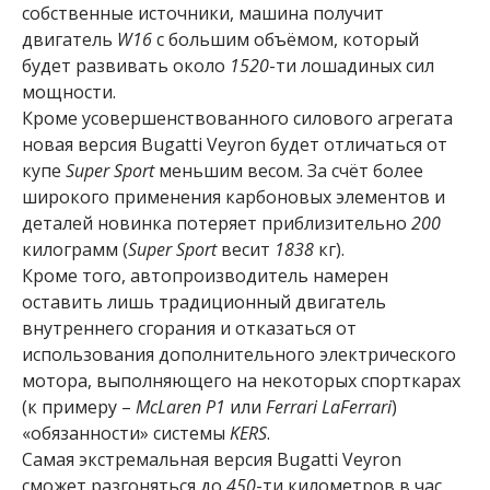
собственные источники, машина получит
двигатель
W16
с большим объёмом, который
будет развивать около
1520
-ти лошадиных сил
мощности.
Кроме усовершенствованного силового агрегата
новая версия Bugatti Veyron будет отличаться от
купе
Super Sport
меньшим весом. За счёт более
широкого применения карбоновых элементов и
деталей новинка потеряет приблизительно
200
килограмм (
Super Sport
весит
1838
кг).
Кроме того, автопроизводитель намерен
оставить лишь традиционный двигатель
внутреннего сгорания и отказаться от
использования дополнительного электрического
мотора, выполняющего на некоторых спорткарах
(к примеру –
McLaren P1
или
Ferrari LaFerrari
)
«обязанности» системы
KERS
.
Самая экстремальная версия Bugatti Veyron
сможет разгоняться до
450
-ти километров в час,