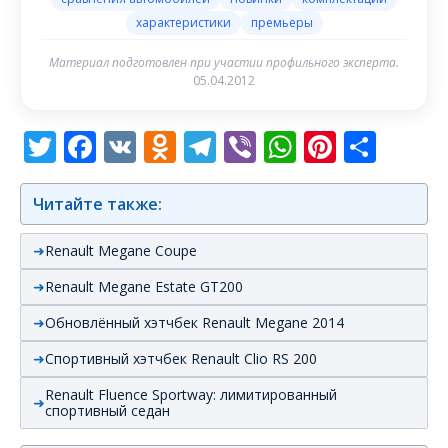
характеристики
премьеры
Материал подготовлен при участии профильного эксперта.
05.04.2012
Twitter
Facebook
VK
Odnoklassniki
Telegram
Viber
WhatsAp
Pintere
Отп
Читайте также:
Renault Megane Coupe
Renault Megane Estate GT200
Обновлённый хэтчбек Renault Megane 2014
Спортивный хэтчбек Renault Clio RS 200
Renault Fluence Sportway: лимитированный
спортивный седан