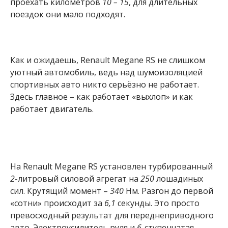
проехать километров
10 – 15
, для длительных
поездок они мало подходят.
Как и ожидаешь, Renault Megane RS не слишком
уютный автомобиль, ведь над шумоизоляцией
спортивных авто никто серьёзно не работает.
Здесь главное – как работает «выхлоп» и как
работает двигатель.
На Renault Megane RS установлен турбированный
2
-литровый силовой агрегат на
250
лошадиных
сил. Крутящий момент –
340
Нм. Разгон до первой
«сотни» происходит за
6,1
секунды. Это просто
превосходный результат для переднеприводного
авто. Электроусилитель руля и
6
-ступенчатая