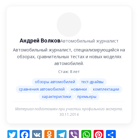
Андрей Волков
Автомобильный журналист
Автомобильный журналист, специализирующийся на
обзорах, сравнительных тестах и новых моделях
автомобилей.
Стаж: 8 лет
обзоры автомобилей
тест-драйвы
сравнения автомобилей
новинки
комплектации
характеристики
премьеры
Материал подготовлен при участии профильного эксперта.
30.11.2014
Twitter
Facebook
VK
Odnoklassniki
Telegram
Viber
WhatsAp
Pintere
Отп