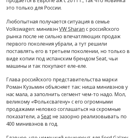
продается в Европе аж с 2011 г., так что новинка
это только для России.
Любопытная получается ситуация в семье
Volkswagen: минивэн
VW Sharan
с российского
рынка после не сильно впечатляющих продаж
первого поколения убрали, а тут решили
поставлять его в третьем поколении, но только в
виде копии под испанским брендом Seat, чьи
машины и так покупают еле-еле.
Глава российского представительства марки
Роман Кузьмин объясняет так: ниша минивэнов у
нас мала, а заполнить сегмент чем-то надо. Мол,
великому «Фольксвагену» с его огромными
продажами неловко соглашаться на скромные
показатели, а
Seat
не зазорно реализовывать по
400 минивэнов в год.
Главное, что немецкий конкурент для
Ford Galaxy
,