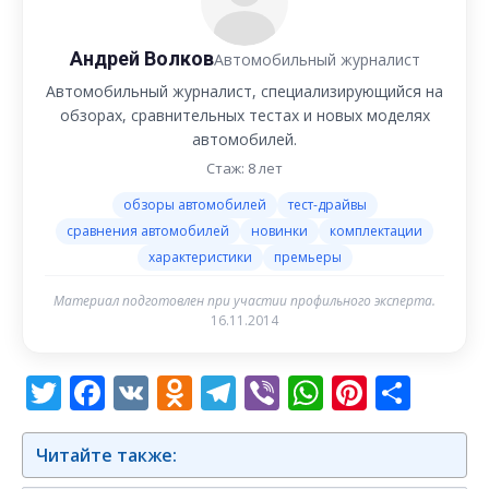
Андрей Волков
Автомобильный журналист
Автомобильный журналист, специализирующийся на
обзорах, сравнительных тестах и новых моделях
автомобилей.
Стаж: 8 лет
обзоры автомобилей
тест-драйвы
сравнения автомобилей
новинки
комплектации
характеристики
премьеры
Материал подготовлен при участии профильного эксперта.
16.11.2014
Twitter
Facebook
VK
Odnoklassniki
Telegram
Viber
WhatsAp
Pintere
Отп
Читайте также: