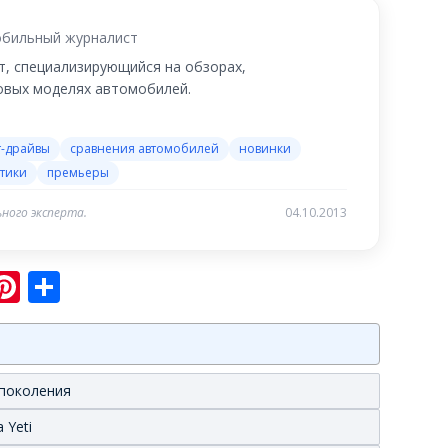
бильный журналист
, специализирующийся на обзорах,
новых моделях автомобилей.
т-драйвы
сравнения автомобилей
новинки
тики
премьеры
ного эксперта.
04.10.2013
sniki
ram
er
hatsApp
Pinterest
Отправить
 поколения
 Yeti