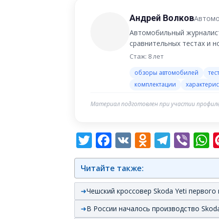
Андрей Волков
Автомо
Автомобильный журналист
сравнительных тестах и 
Стаж: 8 лет
обзоры автомобилей
тес
комплектации
характерис
Материал подготовлен при участии профиль
Twitter
Facebook
VK
Odnoklas
Teleg
Vib
W
Читайте также:
Чешский кроссовер Skoda Yeti первого
В России началось производство Skoda