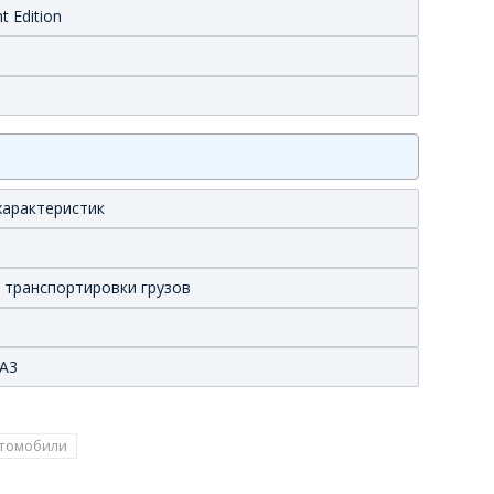
t Edition
характеристик
 транспортировки грузов
 А3
втомобили