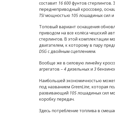
составит
16 600
фунтов стерлингов. 
переднеприводный кроссовер, осн
TSI
мощностью
105
лошадиных сил и 
Топовый вариант оснащения обновл
приводом на все колёса чешский а
стерлингов. В этой комплектации 
двигателем, к которому в пару пре
DSG
с двойным сцеплением.
Вообще же в силовую линейку крос
агрегатов –
4
дизельных и
3
бензино
Наибольшей экономичностью может 
под названием
GreenLine
, которая п
развивающий
105
лошадиных сил мо
коробку передач.
Здесь потребление топлива в смеша