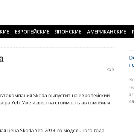
КИЕ
ЕВРОПЕЙСКИЕ
ЯПОНСКИЕ
АМЕРИКАНСКИЕ
а
D
г
0
К
н
э
автокомпания Skoda выпустит на европейский
с
ера Yeti. Уже известна стоимость автомобиля
ая цена Skoda Yeti
2014
-го модельного года