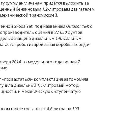
Эту сумму англичанам придётся выложить за
ащенный бензиновым
1,2
-литровым двигателем
механической трансмиссией.
ённой Skoda Yeti под названием
Outdoor Y&K
с
втопроизводитель оценил в
27 050
фунтов
модель оснащена дизельным
140
-сильным
длагается роботизированная коробка передач
совера
2014
-го модельного года вошли
7
вых.
«похвастаться» комплектация автомобиля
олучила дизельный
1,6
-литровый мотор,
щности, и механическую
6
-ступенчатую
нном цикле составляет
4,6
литра на
100