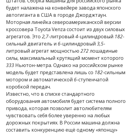
Штатов. Сборка машины для российского рынка
будет налажена на конвейере завода японского
автогиганта в США в городе Джорджтаун.
Моторная линейка североамериканской версии
кроссовера Toyota Venza состоит из двух силовых
агрегатов. Это
2,7
-литровый
4
-цилиндровый
182
-
сильный двигатель и
6
-цилиндровый
3,5
-
литровый агрегат мощностью
272
лошадиные
силы, максимальный крутящий момент которого
333
Ньютон-метра. Однако на российском рынке
модель будет представлена лишь со
182
-сильным
мотором и автоматической
6
-ступенчатой
коробкой передач.
Известно, что в списке стандартного
оборудования автомобиля будет система полного
привода, которая позволит автолюбителям
чувствовать себя более уверенно на любых
дорожных покрытиях. В России машина должна
составить конкуренцию ещё одному «японцу»