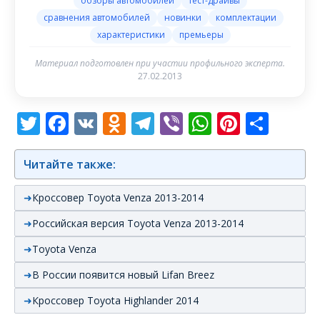
обзоры автомобилей
тест-драйвы
сравнения автомобилей
новинки
комплектации
характеристики
премьеры
Материал подготовлен при участии профильного эксперта.
27.02.2013
Twitter
Facebook
VK
Odnoklassniki
Telegram
Viber
WhatsAp
Pintere
Отп
Читайте также:
Кроссовер Toyota Venza 2013-2014
Российская версия Toyota Venza 2013-2014
Toyota Venza
В России появится новый Lifan Breez
Кроссовер Toyota Highlander 2014