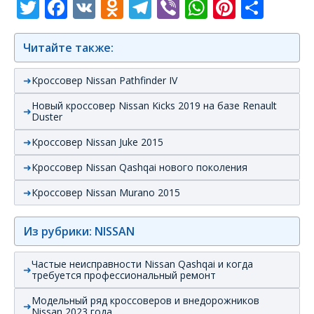
Twitter
Facebook
VK
Odnoklassniki
Telegram
Viber
WhatsAp
Pintere
Отп
Читайте также:
Кроссовер Nissan Pathfinder IV
Новый кроссовер Nissan Kicks 2019 на базе Renault
Duster
Кроссовер Nissan Juke 2015
Кроссовер Nissan Qashqai нового поколения
Кроссовер Nissan Murano 2015
Из рубрики: NISSAN
Частые неисправности Nissan Qashqai и когда
требуется профессиональный ремонт
Модельный ряд кроссоверов и внедорожников
Nissan 2023 года