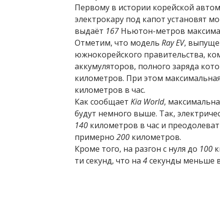
Первому в истории корейской авт
электрокару под капот установят 
выдаёт
167
Ньютон-метров максима
Отметим, что модель
Ray EV
, выпуще
южнокорейского правительства, ко
аккумуляторов, полного заряда кот
километров. При этом максимальная
километров в час.
Как сообщает
Kia World
, максимальна
будут немного выше. Так, электриче
140
километров в час и преодолеват
примерно
200
километров.
Кроме того, на разгон с нуля до
100
к
ти секунд, что на
4
секунды меньше в