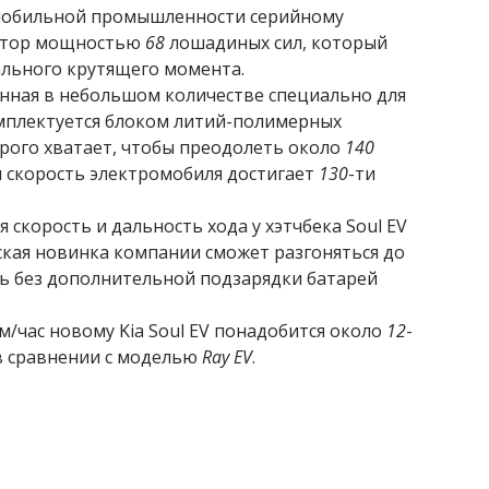
омобильной промышленности серийному
мотор мощностью
68
лошадиных сил, который
льного крутящего момента.
нная в небольшом количестве специально для
мплектуется блоком литий-полимерных
орого хватает, чтобы преодолеть около
140
 скорость электромобиля достигает
130
-ти
я скорость и дальность хода у хэтчбека Soul EV
ская новинка компании сможет разгоняться до
ь без дополнительной подзарядки батарей
м/час новому Kia Soul EV понадобится около
12
-
 сравнении с моделью
Ray EV
.