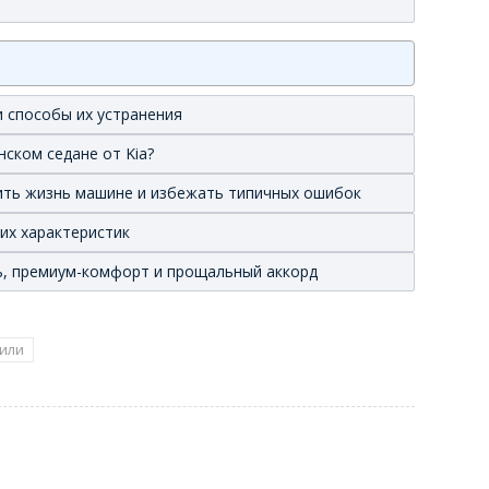
 способы их устранения
нском седане от Kia?
лить жизнь машине и избежать типичных ошибок
ких характеристик
иль, премиум-комфорт и прощальный аккорд
или