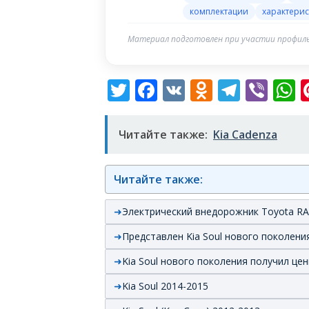
комплектации
характерис
Материал подготовлен при участии профиль
Twitter
Facebook
VK
Odnoklas
Teleg
Vib
W
Читайте также:
Kia Cadenza
Читайте также:
Электрический внедорожник Toyota RA
Представлен Kia Soul нового поколени
Kia Soul нового поколения получил це
Kia Soul 2014-2015