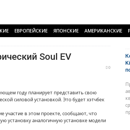
КИЕ
ЕВРОПЕЙСКИЕ
ЯПОНСКИЕ
АМЕРИКАНСКИЕ
рический Soul EV
К
K
0
п
П
а
дующем году планирует представить свою
к
ской силовой установкой. Это будет хэтчбек
с
п
 участие в этом проекте, сообщают, что
вую установку аналогичную установке модели