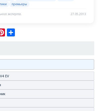
тики
премьеры
ного эксперта.
27.05.2013
sniki
ram
er
hatsApp
Pinterest
Отправить
V4 EV
я
нник