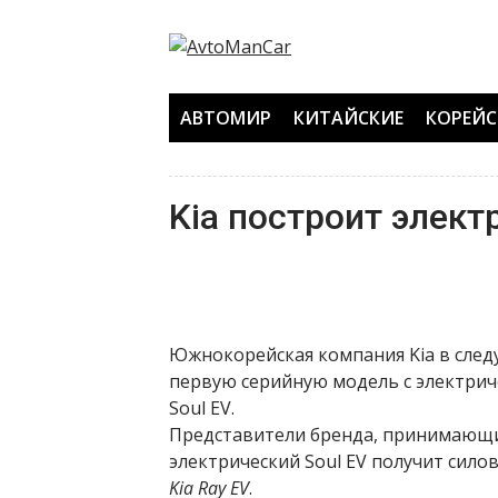
Перейти
к
содержанию
АВТОМИР
КИТАЙСКИЕ
КОРЕЙС
Kia построит элект
Южнокорейская компания Kia в сле
первую серийную модель с электриче
Soul EV.
Представители бренда, принимающие
электрический Soul EV получит сило
Kia Ray EV
.