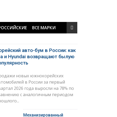
РОССИЙСКИЕ
ВСЕ МАРКИ
орейский авто-бум в России: как
ia и Hyundai возвращают былую
опулярность
родажи новых южнокорейских
втомобилей в России за первый
вартал 2026 года выросли на 78% по
равнению с аналогичным периодом
рошлого...
Механизированный