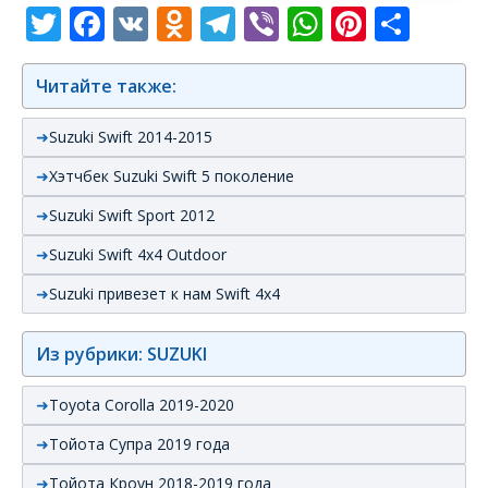
Twitter
Facebook
VK
Odnoklassniki
Telegram
Viber
WhatsAp
Pintere
Отп
Читайте также:
Suzuki Swift 2014-2015
Хэтчбек Suzuki Swift 5 поколение
Suzuki Swift Sport 2012
Suzuki Swift 4x4 Outdoor
Suzuki привезет к нам Swift 4х4
Из рубрики: SUZUKI
Toyota Corolla 2019-2020
Тойота Супра 2019 года
Тойота Кроун 2018-2019 года