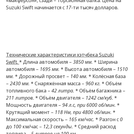
«макферсон», сзади – торсионная балка. Цена на
Suzuki Swift начинается с
17
-ти тысяч долларов.
Технические характеристики хэтчбека Suzuki
Swift.
* Длина автомобиля –
3850 мм.
* Ширина
автомобиля –
1695 мм.
* Высота автомобиля –
1510
мм.
* Дорожный просвет –
140 мм.
* Колёсная база
–
2430 мм.
* Снаряжённая масса –
960 кг.
* Объём
топливного бака –
42 литра.
* Объём багажника –
211 литров.
* Объём двигателя –
1242 см/куб.
*
Мощность двигателя –
94 л.с, при 6000 об/мин.
*
Крутящий момент –
118 Нм, при 4800 об/мин.
*
Максимальная скорость –
165 км/час.
* Разгон с
0
до
100
км/час –
12,3 секунды.
* Средний расход
топлива –
5 литров на 100 км.